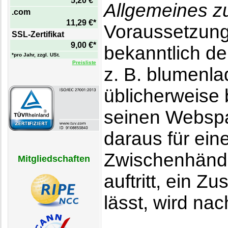
5,20 €*
Allgemeines z
.com
11,29 €*
Voraussetzung f
SSL-Zertifikat
9,00 €*
bekanntlich d
*pro Jahr, zzgl. USt.
Preisliste
z. B. blumenl
üblicherweise 
seinen Webspa
daraus für ein
Zwischenhändl
Mitgliedschaften
auftritt, ein 
lässt, wird na