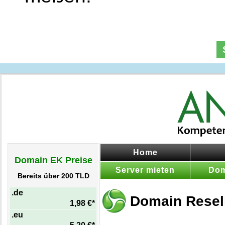
Home
Domain EK Preise
Server mieten
Dom
Bereits über 200 TLD
.de
Domain Resel
1,98 €*
.eu