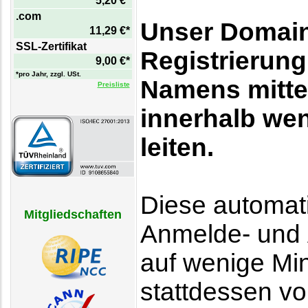
5,20 €*
.com
Unser Domain
11,29 €*
SSL-Zertifikat
Registrierun
9,00 €*
*pro Jahr, zzgl. USt.
Namens mitte
Preisliste
innerhalb wen
leiten.
Diese automati
Mitgliedschaften
Anmelde- und
auf wenige M
stattdessen vo