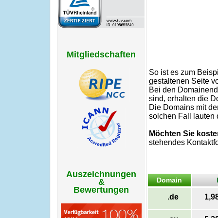
Mitgliedschaften
So ist es zum Beisp
gestaltenen Seite v
Bei den Domainendun
sind, erhalten die 
Die Domains mit den
solchen Fall laute
Möchten Sie koste
stehendes Kontaktfo
Auszeichnungen
Domain
&
Bewertungen
.de
1,9