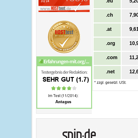
.eu
5,2
.ch
7,9
.at
9,6
.org
10,
.com
11,
.net
12,
* zzgl. gesetzl. USt.