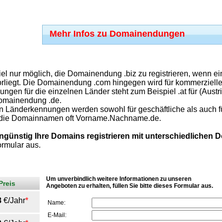
Mehr Infos zu Domainendungen
iel nur möglich, die Domainendung .biz zu registrieren, wenn 
orliegt. Die Domainendung .com hingegen wird für kommerziell
gen für die einzelnen Länder steht zum Beispiel .at für (Austri
Domainendung .de.
 Länderkennungen werden sowohl für geschäftliche als auch für p
n die Domainnamen oft Vorname.Nachname.de.
ngünstig Ihre Domains registrieren mit unterschiedlichen
rmular aus.
Um unverbindlich weitere Informationen zu unseren
Preis
Angeboten zu erhalten, füllen Sie bitte dieses Formular aus.
8
€/Jahr
*
Name:
E-Mail: