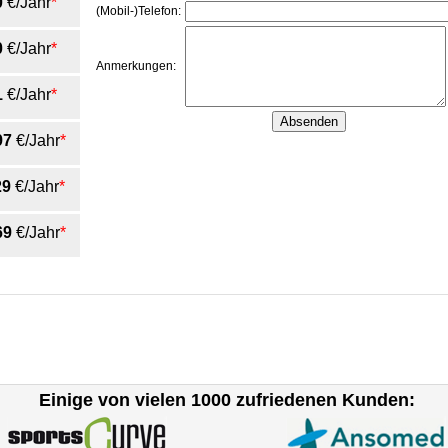
0
€/Jahr
*
(Mobil-)Telefon:
0
€/Jahr
*
Anmerkungen:
1
€/Jahr
*
97
€/Jahr
*
29
€/Jahr
*
69
€/Jahr
*
Einige von vielen 1000 zufriedenen Kunden: