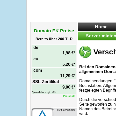
Home
Domain EK Preise
Server miete
Bereits über 200 TLD
.de
Versc
1,98 €*
.eu
5,20 €*
Bei den Domainen
.com
allgemeinen Domai
11,29 €*
Domainendungen für
SSL-Zertifikat
Buchstaben. Allgem
9,00 €*
festgelegten Begriff
*pro Jahr, zzgl. USt.
Preisliste
Durch die verschied
Seite geworfen zu h
Namen des Betreibers
wird.