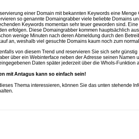
servierung einer Domain mit bekannten Keywords eine Menge G
eservieren so genannte Domaingrabber viele beliebte Domains un
echenden Keywords momentan sehr teuer geworden sind. Eine D
en erfolgen. Diese Domaingrabber kommen hauptsächlich aus 
chon wenige Minuten nach deren Abmeldung durch den Betreiber
auf an, weshalb viel gesuchte Domains kaum noch zum normalen
benfalls von diesem Trend und reservieren Sie sich sehr günsti
aber über ein Webinterface neben der Adresse seinen Namen und
 eingegebenen Daten später jederzeit über die WhoIs-Funktion
en mit Antagus kann so einfach sein!
r dieses Thema interessieren, können Sie das unten stehende Inf
alten.