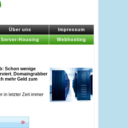
Über uns
Impressum
Server-Housing
Webhosting
 ab: Schon wenige
rviert. Domaingrabber
ich mehr Geld zum
in letzter Zeit immer