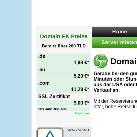
Home
Domain EK Preise
Server miete
Bereits über 200 TLD
.de
Domain
1,98 €*
.eu
Gerade bei den gün
5,20 €*
Minuten oder Stun
.com
aus der USA oder 
11,29 €*
Verkauf an.
SSL-Zertifikat
Mit der Reservierun
9,00 €*
öfter, hohe Preise 
*pro Jahr, zzgl. USt.
Preisliste