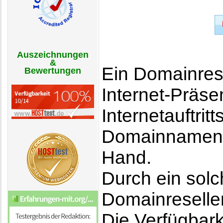
Auszeichnungen
&
Ein Domainrese
Bewertungen
Internet-Präse
Internetauftri
Domainnamens 
Hand.
Durch ein sol
Domainreseller
Die Verfügbarke