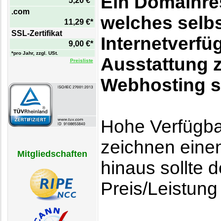
Ein Domainres
5,20 €*
.com
welches selb
11,29 €*
SSL-Zertifikat
Internetverfü
9,00 €*
*pro Jahr, zzgl. USt.
Ausstattung 
Preisliste
Webhosting s
Hohe Verfügbar
zeichnen eine
Mitgliedschaften
hinaus sollte 
Preis/Leistung 