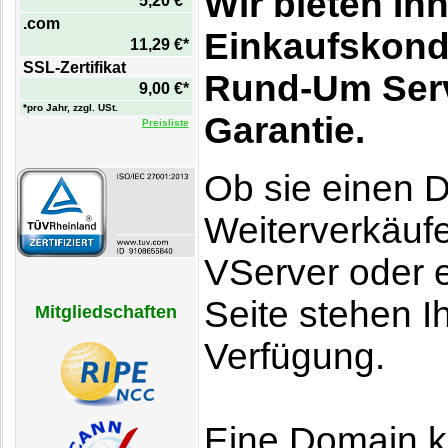
Wir bieten Ih
5,20 €*
.com
Einkaufskond
11,29 €*
SSL-Zertifikat
Rund-Um Serv
9,00 €*
*pro Jahr, zzgl. USt.
Garantie.
Preisliste
Ob sie einen D
Weiterverkäufe
VServer oder e
Seite stehen I
Mitgliedschaften
Verfügung.
Eine Domain k